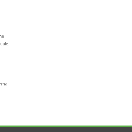
ome
uale.
orma