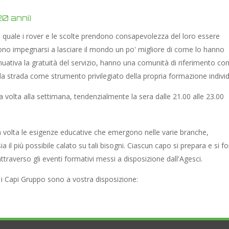
20 anni)
a quale i rover e le scolte prendono consapevolezza del loro essere
ossono impegnarsi a lasciare il mondo un po' migliore di come lo hanno
uativa la gratuità del servizio, hanno una comunità di riferimento c
 la strada come strumento privilegiato della propria formazione individ
una volta alla settimana, tendenzialmente la sera dalle 21.00 alle 23.00
in volta le esigenze educative che emergono nelle varie branche,
il più possibile calato su tali bisogni. Ciascun capo si prepara e si f
attraverso gli eventi formativi messi a disposizione dall'Agesci.
i Capi Gruppo sono a vostra disposizione: