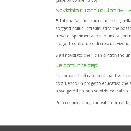
(dalle 09.00 alle 13.00)
Noviziato (17 anni) e Clan (18 - 
E' l'ultima fase del cammino scout, nell
soggetti politici, cittadini attivi che p
trovato. Sperimentano in maniera contin
luogo di confronto e di crescita, vivono
Sia il noviziato che il clan si ritrovano 
La comunità capi
La comunità dei capi individua di volta 
costruendo un progetto educativo che sia 
a svolgere il proprio servizio educativo 
Per comunicazioni, curiosità, domande, 