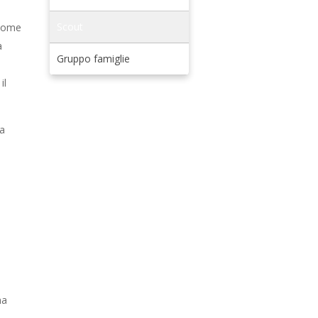
Scout
 come
a
Gruppo famiglie
il
na
na