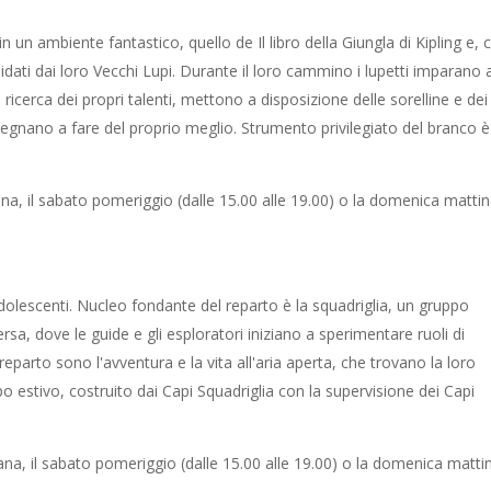
 un ambiente fantastico, quello de Il libro della Giungla di Kipling e,
ati dai loro Vecchi Lupi. Durante il loro cammino i lupetti imparano 
ricerca dei propri talenti, mettono a disposizione delle sorelline e dei
pegnano a fare del proprio meglio. Strumento privilegiato del branco è 
mana, il sabato pomeriggio (dalle 15.00 alle 19.00) o la domenica matti
adolescenti. Nucleo fondante del reparto è la squadriglia, un gruppo
sa, dove le guide e gli esploratori iniziano a sperimentare ruoli di
 reparto sono l'avventura e la vita all'aria aperta, che trovano la loro
 estivo, costruito dai Capi Squadriglia con la supervisione dei Capi
imana, il sabato pomeriggio (dalle 15.00 alle 19.00) o la domenica matti