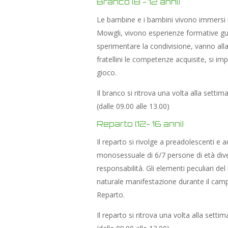
Branco (8 - 12 anni)
Le bambine e i bambini vivono immersi in
Mowgli, vivono esperienze formative guid
sperimentare la condivisione, vanno alla 
fratellini le competenze acquisite, si im
gioco.
Il branco si ritrova una volta alla setti
(dalle 09.00 alle 13.00)
Reparto (12- 16 anni)
Il reparto si rivolge a preadolescenti e 
monosessuale di 6/7 persone di età diver
responsabilità. Gli elementi peculiari del
naturale manifestazione durante il campo
Reparto.
Il reparto si ritrova una volta alla sett